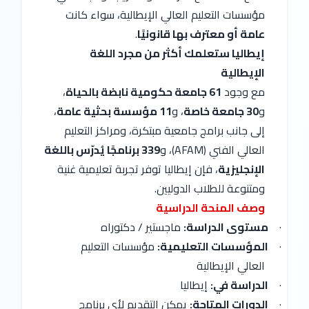
مؤسسات التعليم العالي الإيطالية، سواء كانت
عامة أو معترف بها قانونيًا
.
إيطاليا ستعلمك أكثر من مجرد اللغة
الإيطالية
مع وجود
61 جامعة حكومية نابضة بالحياة
،
و
30 جامعة خاصة
، و
11 مؤسسة بحثية عامة
،
إلى جانب برامج جامعية مبتكرة، ومراكز التعليم
العالي الفني (AFAM)، و
339 برنامجًا يُدرّس باللغة
الإنجليزية
، فإن إيطاليا توفر تجربة تعليمية غنية
ومتنوعة للطلاب الدوليين.
وصف المنحة الدراسية
·
مستوى الدراسة:
ماجستير / دكتوراه
·
المؤسسات التعليمية:
مؤسسات التعليم
العالي الإيطالية
·
الدراسة في:
إيطاليا
·
الدورات المتاحة:
يمكن التقديم لأي برنامج