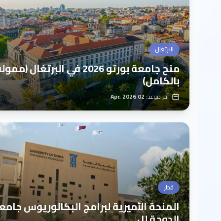
البرتغال
منح جامعة بورتو 2026 في البرتغال (ممول
بالكامل)
آخر موعد:
02 Apr, 2026
قطر
المنحة الأميرية لبرامج البكالوريوس جامع
الدوحة لل...