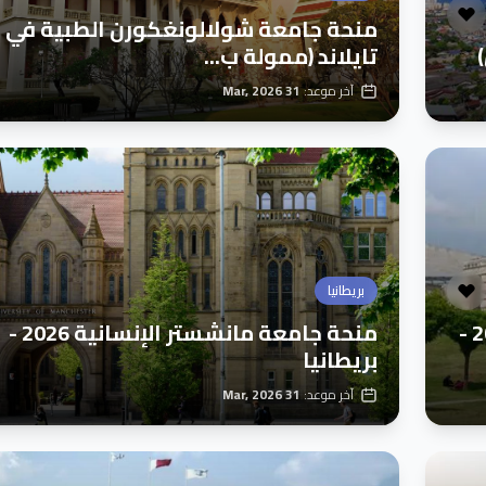
منحة جامعة شولالونغكورن الطبية في
تايلاند (ممولة ب...
آخر موعد:
31 Mar, 2026
بريطانيا
منحة الدراسات العليا جامعة سابانجي 2026 -
منحة جامعة مانشستر الإنسانية 2026 -
بريطانيا
آخر موعد:
31 Mar, 2026