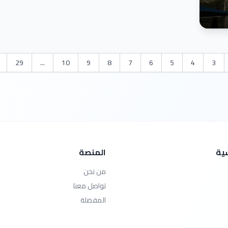
29
...
10
9
8
7
6
5
4
3
سية
المنصة
من نحن
تواصل معنا
المفضلة